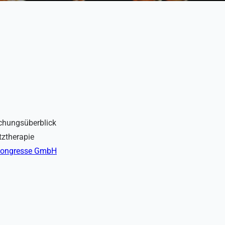
schungsüberblick
tztherapie
 congresse GmbH