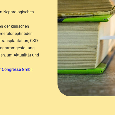
zum Nephrologischen
en der klinischen
merulonephritiden,
transplantation, CKD-
 Programmgestaltung
en, um Aktualität und
y Congresse GmbH
.