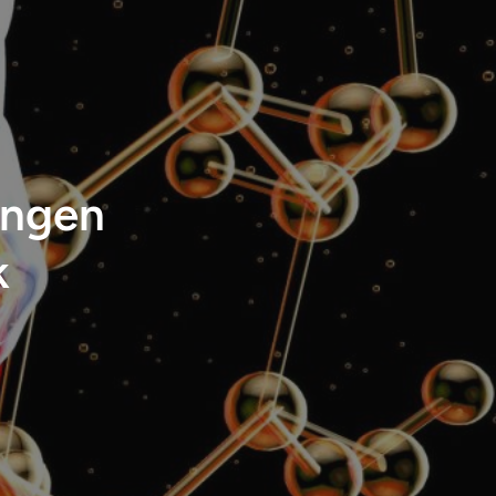
ungen
k